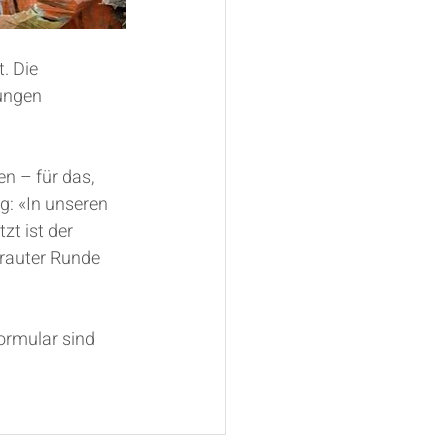
. Die 
ungen 
n – für das, 
g: «In unseren 
zt ist der 
rauter Runde 
ormular sind 