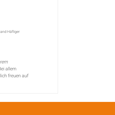
and Häfliger
erem 
Bei allem 
ich freuen auf 