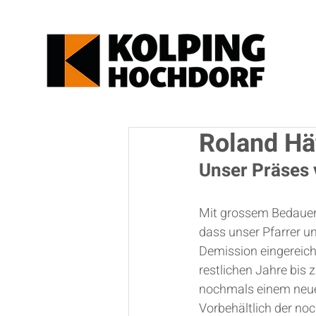
Roland Hä
Unser Präses 
Mit grossem Bedauer
dass unser Pfarrer un
Demission eingereicht 
restlichen Jahre bis 
nochmals einem neue
Vorbehältlich der no