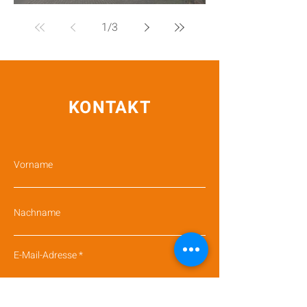
Maiandacht Lieli
1
/
3
KONTAKT
Vorname
Nachname
E-Mail-Adresse
Betreff