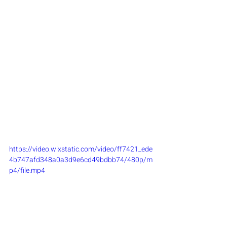
https://video.wixstatic.com/video/ff7421_ede
4b747afd348a0a3d9e6cd49bdbb74/480p/m
p4/file.mp4