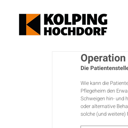
Operation 
Die Patientenstelle
Wie kann die Patiente
Pflegeheim den Erwar
Schweigen hin- und h
oder alternative Beha
solche (und weitere) 