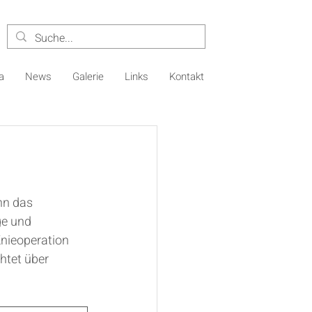
a
News
Galerie
Links
Kontakt
nn 
das 
e und 
nieoperation 
htet über 