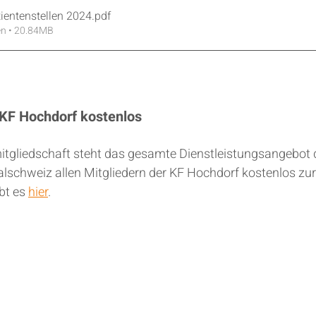
tientenstellen 2024
.pdf
en • 20.84MB
 KF Hochdorf kostenlos
mitgliedschaft steht das gesamte Dienstleistungsangebot 
alschweiz allen Mitgliedern der KF Hochdorf kostenlos zur
bt es 
hier
.